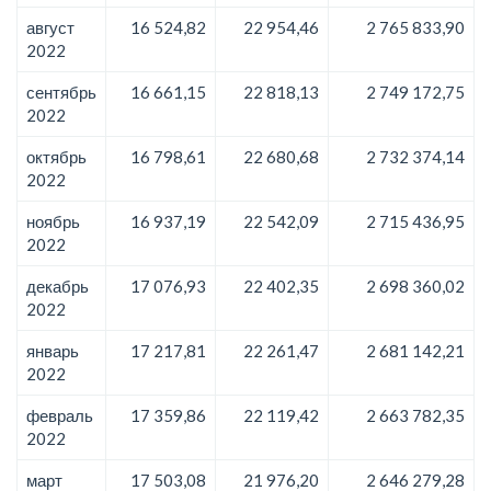
август
16 524,82
22 954,46
2 765 833,90
2022
сентябрь
16 661,15
22 818,13
2 749 172,75
2022
октябрь
16 798,61
22 680,68
2 732 374,14
2022
ноябрь
16 937,19
22 542,09
2 715 436,95
2022
декабрь
17 076,93
22 402,35
2 698 360,02
2022
январь
17 217,81
22 261,47
2 681 142,21
2022
февраль
17 359,86
22 119,42
2 663 782,35
2022
март
17 503,08
21 976,20
2 646 279,28