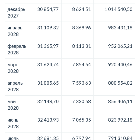
декабрь
30 854,77
8 624,51
1 014 540,50
2027
январь
31 109,32
8 369,96
983 431,18
2028
февраль
31 365,97
8 113,31
952 065,21
2028
март
31 624,74
7 854,54
920 440,46
2028
апрель
31 885,65
7 593,63
888 554,82
2028
май
32 148,70
7 330,58
856 406,11
2028
июнь
32 413,93
7 065,35
823 992,18
2028
июль
32 681,35
6 797,94
791 310,84