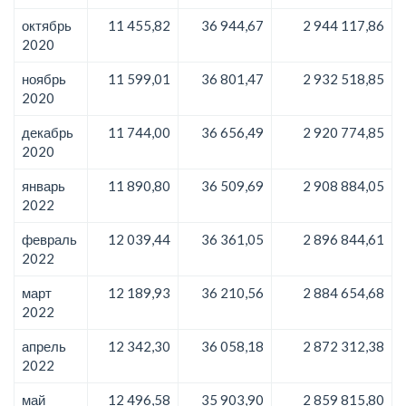
октябрь
11 455,82
36 944,67
2 944 117,86
2020
ноябрь
11 599,01
36 801,47
2 932 518,85
2020
декабрь
11 744,00
36 656,49
2 920 774,85
2020
январь
11 890,80
36 509,69
2 908 884,05
2022
февраль
12 039,44
36 361,05
2 896 844,61
2022
март
12 189,93
36 210,56
2 884 654,68
2022
апрель
12 342,30
36 058,18
2 872 312,38
2022
май
12 496,58
35 903,90
2 859 815,80