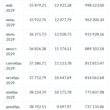
май
35 479,21
12 921,28
998 223,00
2029
июнь
35 922,70
12 477,79
962 300,30
2029
июль
36 371,73
12 028,75
925 928,56
2029
август
36 826,38
11 574,11
889 102,18
2029
сентябрь
37 286,71
11 113,78
851 815,47
2029
октябрь
37 752,79
10 647,69
814 062,68
2029
ноябрь
38 224,70
10 175,78
775 837,98
2029
декабрь
38 702,51
9 697,97
737 135,46