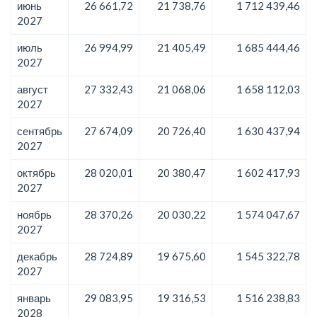
июнь
26 661,72
21 738,76
1 712 439,46
2027
июль
26 994,99
21 405,49
1 685 444,46
2027
август
27 332,43
21 068,06
1 658 112,03
2027
сентябрь
27 674,09
20 726,40
1 630 437,94
2027
октябрь
28 020,01
20 380,47
1 602 417,93
2027
ноябрь
28 370,26
20 030,22
1 574 047,67
2027
декабрь
28 724,89
19 675,60
1 545 322,78
2027
январь
29 083,95
19 316,53
1 516 238,83
2028