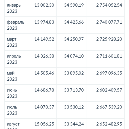
январь
13 802,30
34 598,19
2 754 052,54
2023
февраль
13 974,83
34 425,66
2 740 077,71
2023
март
14 149,52
34 250,97
2 725 928,20
2023
апрель
14 326,38
34 074,10
2 711 601,81
2023
май
14 505,46
33 895,02
2 697 096,35
2023
июнь
14 686,78
33 713,70
2 682 409,57
2023
июль
14 870,37
33 530,12
2 667 539,20
2023
август
15 056,25
33 344,24
2 652 482,95