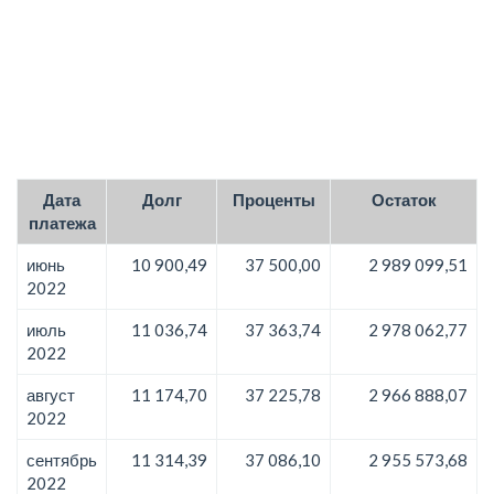
Дата
Долг
Проценты
Остаток
платежа
июнь
10 900,49
37 500,00
2 989 099,51
2022
июль
11 036,74
37 363,74
2 978 062,77
2022
август
11 174,70
37 225,78
2 966 888,07
2022
сентябрь
11 314,39
37 086,10
2 955 573,68
2022