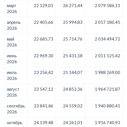
март
22 129,05
26 271,44
2 079 586,11
2026
апрель
22 405,66
25 994,83
2 057 180,45
2026
май
22 685,73
25 714,76
2 034 494,72
2026
июнь
22 969,30
25 431,18
2 011 525,42
2026
июль
23 256,42
25 144,07
1 988 269,00
2026
август
23 547,12
24 853,36
1 964 721,87
2026
сентябрь
23 841,46
24 559,02
1 940 880,41
2026
октябрь
24 139,48
24 261,01
1 916 740,93