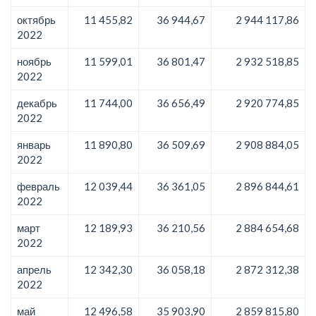
октябрь
11 455,82
36 944,67
2 944 117,86
2022
ноябрь
11 599,01
36 801,47
2 932 518,85
2022
декабрь
11 744,00
36 656,49
2 920 774,85
2022
январь
11 890,80
36 509,69
2 908 884,05
2022
февраль
12 039,44
36 361,05
2 896 844,61
2022
март
12 189,93
36 210,56
2 884 654,68
2022
апрель
12 342,30
36 058,18
2 872 312,38
2022
май
12 496,58
35 903,90
2 859 815,80