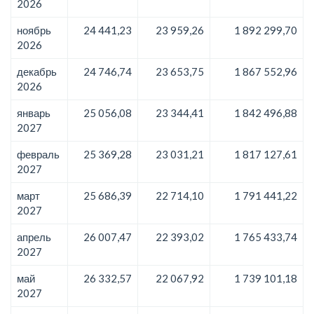
2026
ноябрь
24 441,23
23 959,26
1 892 299,70
2026
декабрь
24 746,74
23 653,75
1 867 552,96
2026
январь
25 056,08
23 344,41
1 842 496,88
2027
февраль
25 369,28
23 031,21
1 817 127,61
2027
март
25 686,39
22 714,10
1 791 441,22
2027
апрель
26 007,47
22 393,02
1 765 433,74
2027
май
26 332,57
22 067,92
1 739 101,18
2027