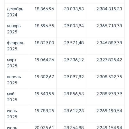
декабрь
18 366,96
30 033,53
2 384 315,33
2024
январь
18 596,55
29 803,94
2 365 718,78
2025
февраль
18 829,00
29 571,48
2 346 889,78
2025
март
19 064,36
29 336,12
2 327 825,42
2025
апрель
19 302,67
29 097,82
2 308 522,75
2025
май
19 543,95
28 856,53
2 288 978,79
2025
июнь
19 788,25
28 612,23
2 269 190,54
2025
июль
20 035,61
28 364,88
2 249 154,94