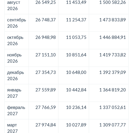
август
26 549,25
11 453,49
1 500 582,26
2026
сентябрь
26 748,37
11 254,37
1 473 833,89
2026
октябрь
26 948,98
11 053,75
1 446 884,91
2026
ноябрь
27 151,10
10 851,64
1 419 733,82
2026
декабрь
27 354,73
10 648,00
1 392 379,09
2026
январь
27 559,89
10 442,84
1 364 819,20
2027
февраль
27 766,59
10 236,14
1 337 052,61
2027
март
27 974,84
10 027,89
1 309 077,77
2027