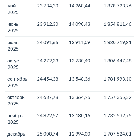
май
23 734,30
14 268,44
1 878 723,76
2025
июнь
23 912,30
14 090,43
1 854 811,46
2025
июль
24 091,65
13 911,09
1 830 719,81
2025
август
24 272,33
13 730,40
1 806 447,48
2025
сентябрь
24 454,38
13 548,36
1 781 993,10
2025
октябрь
24 637,78
13 364,95
1 757 355,32
2025
ноябрь
24 822,57
13 180,16
1 732 532,75
2025
декабрь
25 008,74
12 994,00
1 707 524,01