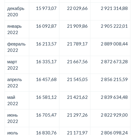
декабрь
15 973,07
22 029,66
2 921 314,88
2020
январь
16 092,87
21 909,86
2 905 222,01
2022
февраль
16 213,57
21 789,17
2 889 008,44
2022
март
16 335,17
21 667,56
2 872 673,28
2022
апрель
16 457,68
21 545,05
2 856 215,59
2022
май
16 581,12
21 421,62
2 839 634,48
2022
июнь
16 705,47
21 297,26
2 822 929,00
2022
июль
16 830,76
21 171,97
2 806 098,24