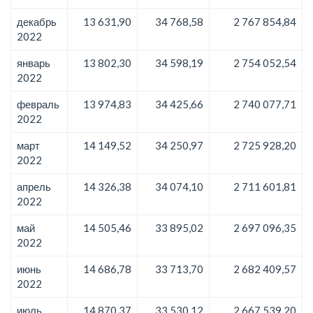
декабрь
13 631,90
34 768,58
2 767 854,84
2022
январь
13 802,30
34 598,19
2 754 052,54
2022
февраль
13 974,83
34 425,66
2 740 077,71
2022
март
14 149,52
34 250,97
2 725 928,20
2022
апрель
14 326,38
34 074,10
2 711 601,81
2022
май
14 505,46
33 895,02
2 697 096,35
2022
июнь
14 686,78
33 713,70
2 682 409,57
2022
июль
14 870,37
33 530,12
2 667 539,20