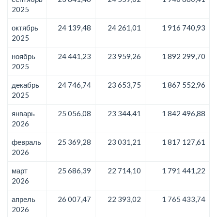
2025
октябрь
24 139,48
24 261,01
1 916 740,93
2025
ноябрь
24 441,23
23 959,26
1 892 299,70
2025
декабрь
24 746,74
23 653,75
1 867 552,96
2025
январь
25 056,08
23 344,41
1 842 496,88
2026
февраль
25 369,28
23 031,21
1 817 127,61
2026
март
25 686,39
22 714,10
1 791 441,22
2026
апрель
26 007,47
22 393,02
1 765 433,74
2026