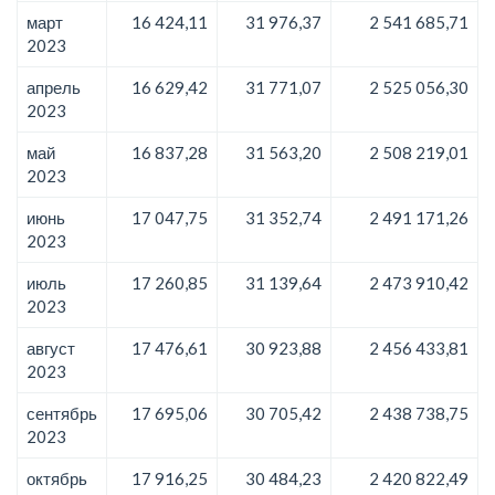
март
16 424,11
31 976,37
2 541 685,71
2023
апрель
16 629,42
31 771,07
2 525 056,30
2023
май
16 837,28
31 563,20
2 508 219,01
2023
июнь
17 047,75
31 352,74
2 491 171,26
2023
июль
17 260,85
31 139,64
2 473 910,42
2023
август
17 476,61
30 923,88
2 456 433,81
2023
сентябрь
17 695,06
30 705,42
2 438 738,75
2023
октябрь
17 916,25
30 484,23
2 420 822,49