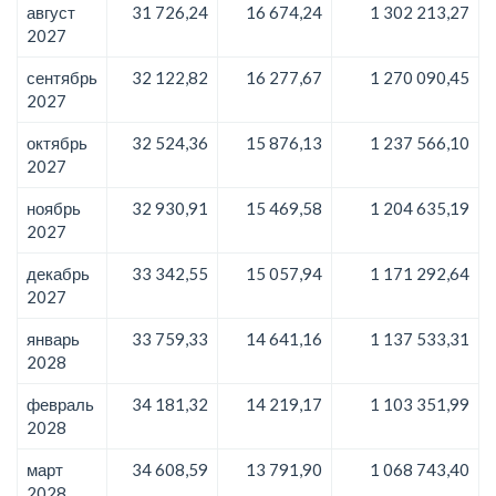
август
31 726,24
16 674,24
1 302 213,27
2027
сентябрь
32 122,82
16 277,67
1 270 090,45
2027
октябрь
32 524,36
15 876,13
1 237 566,10
2027
ноябрь
32 930,91
15 469,58
1 204 635,19
2027
декабрь
33 342,55
15 057,94
1 171 292,64
2027
январь
33 759,33
14 641,16
1 137 533,31
2028
февраль
34 181,32
14 219,17
1 103 351,99
2028
март
34 608,59
13 791,90
1 068 743,40
2028