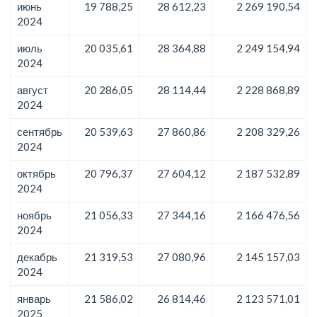
июнь
19 788,25
28 612,23
2 269 190,54
2024
июль
20 035,61
28 364,88
2 249 154,94
2024
август
20 286,05
28 114,44
2 228 868,89
2024
сентябрь
20 539,63
27 860,86
2 208 329,26
2024
октябрь
20 796,37
27 604,12
2 187 532,89
2024
ноябрь
21 056,33
27 344,16
2 166 476,56
2024
декабрь
21 319,53
27 080,96
2 145 157,03
2024
январь
21 586,02
26 814,46
2 123 571,01
2025