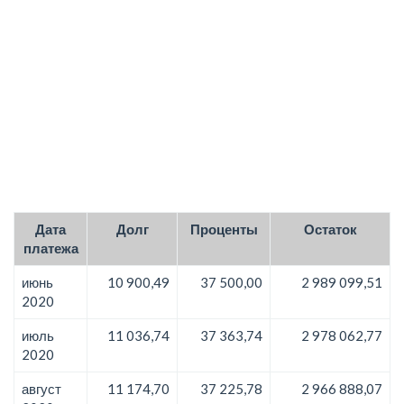
Дата
Долг
Проценты
Остаток
платежа
июнь
10 900,49
37 500,00
2 989 099,51
2020
июль
11 036,74
37 363,74
2 978 062,77
2020
август
11 174,70
37 225,78
2 966 888,07