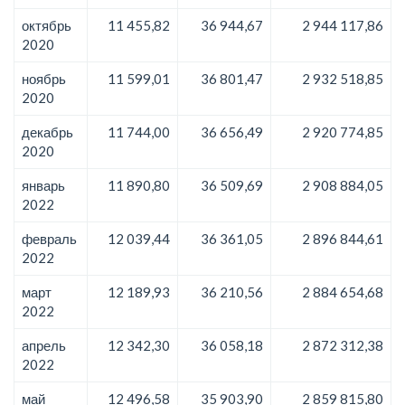
октябрь
11 455,82
36 944,67
2 944 117,86
2020
ноябрь
11 599,01
36 801,47
2 932 518,85
2020
декабрь
11 744,00
36 656,49
2 920 774,85
2020
январь
11 890,80
36 509,69
2 908 884,05
2022
февраль
12 039,44
36 361,05
2 896 844,61
2022
март
12 189,93
36 210,56
2 884 654,68
2022
апрель
12 342,30
36 058,18
2 872 312,38
2022
май
12 496,58
35 903,90
2 859 815,80