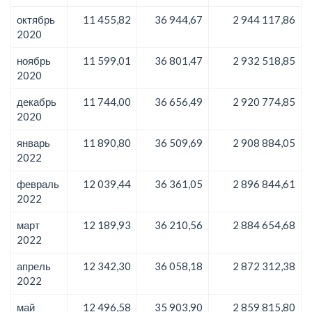
октябрь
11 455,82
36 944,67
2 944 117,86
2020
ноябрь
11 599,01
36 801,47
2 932 518,85
2020
декабрь
11 744,00
36 656,49
2 920 774,85
2020
январь
11 890,80
36 509,69
2 908 884,05
2022
февраль
12 039,44
36 361,05
2 896 844,61
2022
март
12 189,93
36 210,56
2 884 654,68
2022
апрель
12 342,30
36 058,18
2 872 312,38
2022
май
12 496,58
35 903,90
2 859 815,80