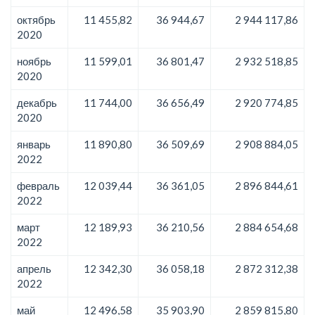
октябрь
11 455,82
36 944,67
2 944 117,86
2020
ноябрь
11 599,01
36 801,47
2 932 518,85
2020
декабрь
11 744,00
36 656,49
2 920 774,85
2020
январь
11 890,80
36 509,69
2 908 884,05
2022
февраль
12 039,44
36 361,05
2 896 844,61
2022
март
12 189,93
36 210,56
2 884 654,68
2022
апрель
12 342,30
36 058,18
2 872 312,38
2022
май
12 496,58
35 903,90
2 859 815,80